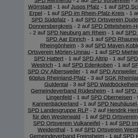
SPD Rennerod
- 2 auf
SPD Vordereifel
- 3
Wörrstadt
- 1 auf
Jusos Pfalz
- 1 auf
SPD Sch
Erpel
- 1 auf
SPD im Rhein-Pfalz-Kreis
- 1 a
SPD Südpfalz
- 1 auf
SPD Ortsverein Dude
Donnersbergkreis
- 2 auf
SPD Dittelsheim-H
- 2 auf
SPD Neuburg am Rhein
- 1 auf
SPD 
SPD Aar Einrich
- 1 auf
SPD Rhaune
Rheingönheim
- 3 auf
SPD Mayen-Kobl
Ortsverein Mörlen-Unnau
- 1 auf
SPD Miehl
SPD Hattert
- 1 auf
SPD Altrip
- 1 auf
SPD
Westrich
- 1 auf
SPD Edenkoben
- 1 auf
SP
SPD OV Albersweiler
- 1 auf
SPD Annweiler 
60plus Rheinland-Pfalz
- 3 auf
SGK Rheinlan
Guldental
- 3 auf
SPD Waldböckelhei
Gemeindeverband Rüdesheim
- 1 auf
SPD 
Lingenfeld
- 1 auf
SPD Oberneisen
- 
Kannenbäckerland
- 1 auf
SPD Neuhäusel
SPD Landesgruppe RLP
- 2 auf
Hendrik Heri
für den Westerwald
- 1 auf
SPD Ortsverei
SPD Ortsverein Vulkaneifel
- 1 auf
SPD Im
Weidenthal
- 1 auf
SPD Ortsverein West
Gemeindeverband Freinsheim
- 1 auf
SPD K