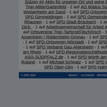
Sülzen ## Aktiv für unseren Ort und seine 
Trier-Mitte/Gartenfeld
- 2 auf
AG 60plus Sü
Weisenheim am Sand
- 1 auf
SPD-Ortsvere
SPD Gimmeldingen
- 1 auf
SPD Gemeindev
Rhaunen
- 1 auf
SPD Stadt Braubach
- 1 a
Dich.
- 1 auf
Arbeitsgemeinschaft für Arbeit 
auf
Ortsvereine Trier-Tarforst/Filsch/Irsch
- 
Assenheim / Rödersheim-Gronau
- 1 auf
SPD
- 1 auf
SPD-Ortsverein Mörstadt
- 1 auf
SPD
- 1 auf
SPD Verband Gau-Algesheim
- 1 au
am Rhein
- 1 auf
SPD-Regionalgeschäftsstel
ASG-SÜDPFALZ.de
- 1 auf
SPD Wörth am
Ruland
- 1 auf
Michael Schnatz
- 1 auf
SPD O
SPD Ober-Olm
- 1 auf
SPD Hahn
© SPD 2006
INHALT
GLOSSAR
BEFREU