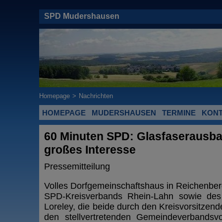
SPD Mudershausen
Homepage
>
Nachrichten
HOMEPAGE
MUDERSHAUSEN
TERMINE
KON
60 Minuten SPD: Glasfaserausb
großes Interesse
Pressemitteilung
Volles Dorfgemeinschaftshaus in Reichenber
SPD-Kreisverbands Rhein-Lahn sowie de
Loreley, die beide durch den Kreisvorsitzen
den stellvertretenden Gemeindeverbandsv